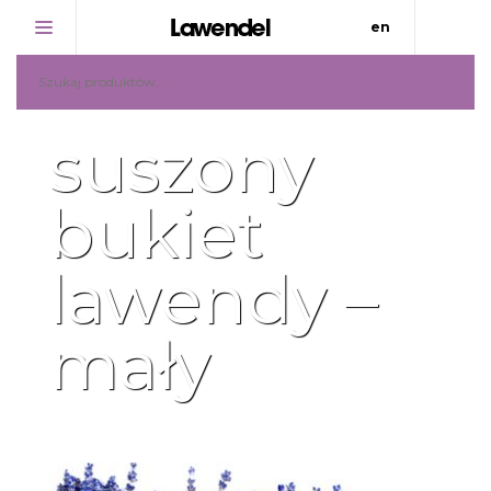
en
NASZA PLANTACJA
suszony
SKLEP
bukiet
PROMOCJE
lawendy –
O LAWENDZIE
mały
KONTAKT