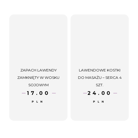
D
D
TO
TO
CAR
CAR
T
T
ZAPACH LAWENDY
LAWENDOWE KOSTKI
ZAMKNIĘTY W WOSKU
DO MASAŻU – SERCA 4
SOJOWYM
SZT.
17.00
24.00
PLN
PLN
AD
AD
D
D