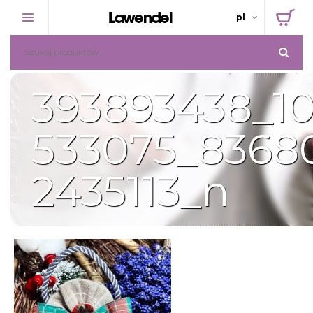
pl
NASZA PLANTACJA
393893438_10
SKLEP
533075_8368
PROMOCJE
2435113_n
O LAWENDZIE
KONTAKT