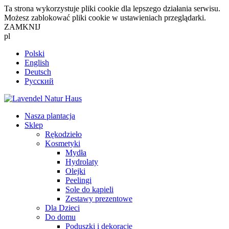
Ta strona wykorzystuje pliki cookie dla lepszego działania serwisu.
Możesz zablokować pliki cookie w ustawieniach przeglądarki.
ZAMKNIJ
pl
Polski
English
Deutsch
Русский
Nasza plantacja
Sklep
Rękodzieło
Kosmetyki
Mydła
Hydrolaty
Olejki
Peelingi
Sole do kąpieli
Zestawy prezentowe
Dla Dzieci
Do domu
Poduszki i dekoracje