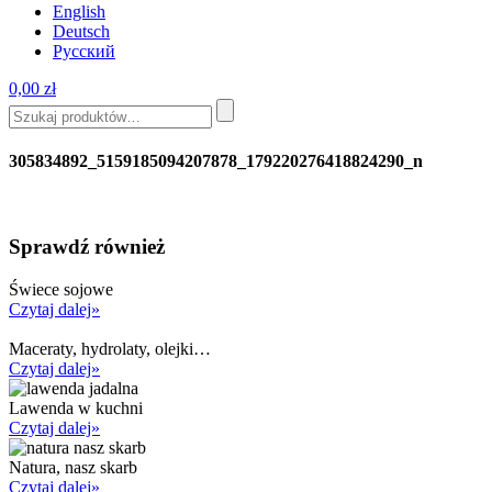
English
Deutsch
Русский
0,00
zł
305834892_5159185094207878_179220276418824290_n
Sprawdź również
Świece sojowe
Czytaj dalej»
Maceraty, hydrolaty, olejki…
Czytaj dalej»
Lawenda w kuchni
Czytaj dalej»
Natura, nasz skarb
Czytaj dalej»