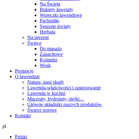
Na Święta
Bukiety lawendy
Woreczki lawendowe
Pachnidło
Suszone kwiaty
Herbata
Na prezent
Świece
Do masażu
Zapachowe
Kominki
Wosk
Promocje
O lawendzie
Natura, nasz skarb
Lawenda-właściwości i zastosowanie
Lawenda w kuchni
Maceraty, hydrolaty, olejki…
Główne składniki naszych produktów
Świece sojowe
Kontakt
pl
Polski