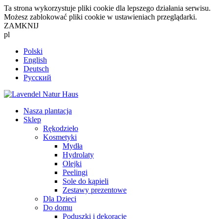
Ta strona wykorzystuje pliki cookie dla lepszego działania serwisu.
Możesz zablokować pliki cookie w ustawieniach przeglądarki.
ZAMKNIJ
pl
Polski
English
Deutsch
Русский
Nasza plantacja
Sklep
Rękodzieło
Kosmetyki
Mydła
Hydrolaty
Olejki
Peelingi
Sole do kąpieli
Zestawy prezentowe
Dla Dzieci
Do domu
Poduszki i dekoracje