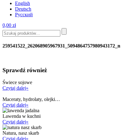
English
Deutsch
Русский
0,00
zł
259541522_262068905967931_5094864757980943172_n
Sprawdź również
Świece sojowe
Czytaj dalej»
Maceraty, hydrolaty, olejki…
Czytaj dalej»
Lawenda w kuchni
Czytaj dalej»
Natura, nasz skarb
Czytaj dalej»