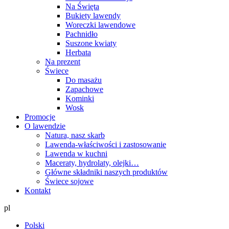
Na Święta
Bukiety lawendy
Woreczki lawendowe
Pachnidło
Suszone kwiaty
Herbata
Na prezent
Świece
Do masażu
Zapachowe
Kominki
Wosk
Promocje
O lawendzie
Natura, nasz skarb
Lawenda-właściwości i zastosowanie
Lawenda w kuchni
Maceraty, hydrolaty, olejki…
Główne składniki naszych produktów
Świece sojowe
Kontakt
pl
Polski