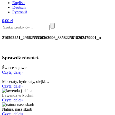
English
Deutsch
Русский
0,00
zł
210502251_2966255530363096_8358225818202479991_n
Sprawdź również
Świece sojowe
Czytaj dalej»
Maceraty, hydrolaty, olejki…
Czytaj dalej»
Lawenda w kuchni
Czytaj dalej»
Natura, nasz skarb
Czytaj dalej»