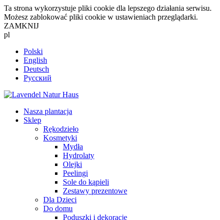
Ta strona wykorzystuje pliki cookie dla lepszego działania serwisu.
Możesz zablokować pliki cookie w ustawieniach przeglądarki.
ZAMKNIJ
pl
Polski
English
Deutsch
Русский
Nasza plantacja
Sklep
Rękodzieło
Kosmetyki
Mydła
Hydrolaty
Olejki
Peelingi
Sole do kąpieli
Zestawy prezentowe
Dla Dzieci
Do domu
Poduszki i dekoracje