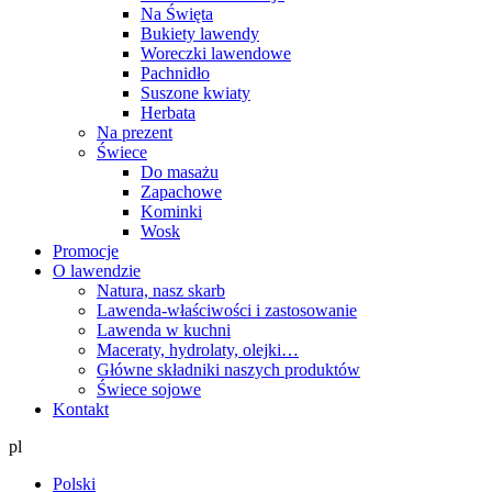
Na Święta
Bukiety lawendy
Woreczki lawendowe
Pachnidło
Suszone kwiaty
Herbata
Na prezent
Świece
Do masażu
Zapachowe
Kominki
Wosk
Promocje
O lawendzie
Natura, nasz skarb
Lawenda-właściwości i zastosowanie
Lawenda w kuchni
Maceraty, hydrolaty, olejki…
Główne składniki naszych produktów
Świece sojowe
Kontakt
pl
Polski