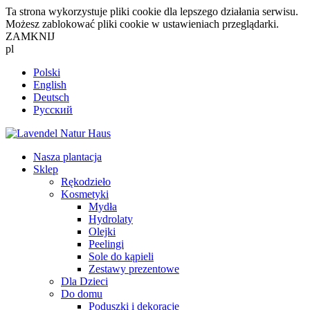
Ta strona wykorzystuje pliki cookie dla lepszego działania serwisu.
Możesz zablokować pliki cookie w ustawieniach przeglądarki.
ZAMKNIJ
pl
Polski
English
Deutsch
Русский
Nasza plantacja
Sklep
Rękodzieło
Kosmetyki
Mydła
Hydrolaty
Olejki
Peelingi
Sole do kąpieli
Zestawy prezentowe
Dla Dzieci
Do domu
Poduszki i dekoracje