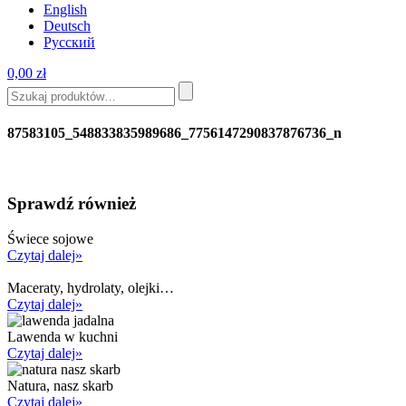
English
Deutsch
Русский
0,00
zł
87583105_548833835989686_7756147290837876736_n
Sprawdź również
Świece sojowe
Czytaj dalej»
Maceraty, hydrolaty, olejki…
Czytaj dalej»
Lawenda w kuchni
Czytaj dalej»
Natura, nasz skarb
Czytaj dalej»