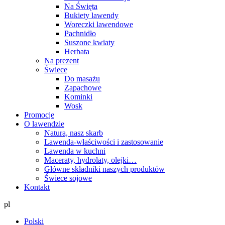
Na Święta
Bukiety lawendy
Woreczki lawendowe
Pachnidło
Suszone kwiaty
Herbata
Na prezent
Świece
Do masażu
Zapachowe
Kominki
Wosk
Promocje
O lawendzie
Natura, nasz skarb
Lawenda-właściwości i zastosowanie
Lawenda w kuchni
Maceraty, hydrolaty, olejki…
Główne składniki naszych produktów
Świece sojowe
Kontakt
pl
Polski